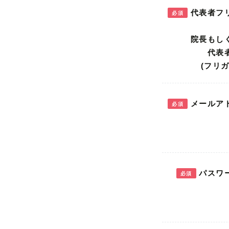
代表者フ
必須
メールア
必須
パスワ
必須