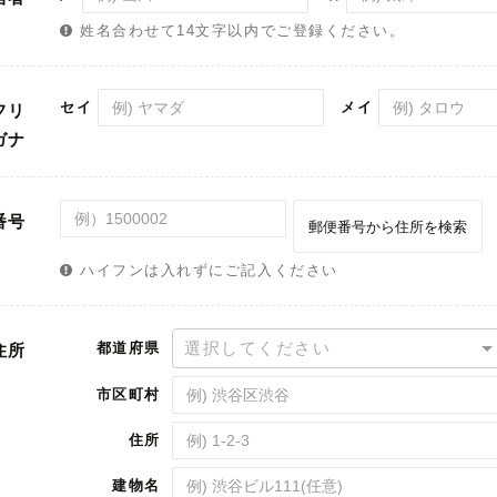
姓名合わせて14文字以内でご登録ください。
セイ
メイ
フリ
ガナ
番号
郵便番号から住所を検索
ハイフンは入れずにご記入ください
選択してください
都道府県
住所
市区町村
住所
建物名