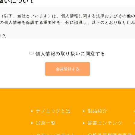
扱いについて
（以下、当社といいます）は、個人情報に関する法律およびその他
の個人情報を保護する重要性を十分に認識し、以下のとおり取り組み
的

オンラインショップ（BtoB）（以下、ショップといいます。）にお
別しうる情報（以下「個人情報」といいます）について、次の目的
個人情報の取り扱いに同意する
会員登録する
びEメールによるアンケートの実施

ントなどの抽選や賞品の発送

ナノエッグとは
製品紹介
試薬一覧
辞書コンテンツ