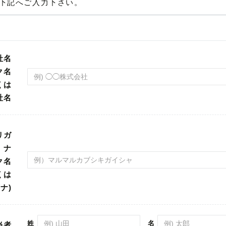
下記へご入力下さい。
社名
リガ
ナ
姓
名
当者