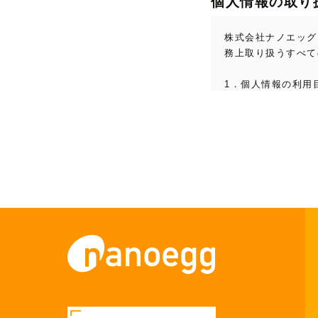
個人情報の取り
株式会社ナノエッグ
務上取り扱うすべて
1．個人情報の利用目
当社は、ナノエッグ
かりした、本人を識
いただきます。

  1．新商品等、割引セール情報のご案内等のダイレクトメール（電子メールを含む）の発送およびその他の
情報提供

  2．当社の製品やサービス、ショップの利便性の改善、利用者のニーズに沿ったキャンペーン等の実施を目
的とする、電話およ
  3．利用者に興味をもっていただける特別なご案内の提供

  4．利用者のニーズに合った商品、サービスの改良、改善

　　　　5．プレゼ
  6．セミナーやイベントの出欠席の確認

  7．利用者に対するアフターサービスの提供

  8．利用者に対するお問い合わせへの対応
