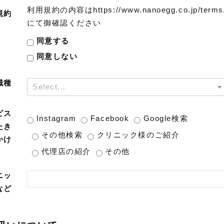
利用規約の内容はhttps://www.nanoegg.co.jp/terms
規約
にて御確認ください
同意する
同意しない
職種
Select...
ビス
Instagram
Facebook
Google検索
たき
その他検索
クリニック様のご紹介
かけ
代理店の紹介
その他
ニッ
など