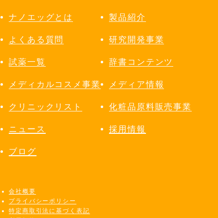
送およびその他の情報提供

ナノエッグとは
製品紹介
  2．当社の製品やサービス、ショップの利便
性の改善、利用者のニーズに沿ったキャンペ
よくある質問
研究開発事業
ーン等の実施を目的とする、電話およびEメ
試薬一覧
辞書コンテンツ
ールによるアンケートの実施

  3．利用者に興味をもっていただける特別な
メディカルコスメ事業
メディア情報
ご案内の提供

  4．利用者のニーズに合った商品、サービス
クリニックリスト
化粧品原料販売事業
の改良、改善

ニュース
採用情報
　　　　5．プレゼントなどの抽選や賞品の発
送

ブログ
  6．セミナーやイベントの出欠席の確認

  7．利用者に対するアフターサービスの提供

  8．利用者に対するお問い合わせへの対応

会社概要
  9．利用者が購入した株式会社ナノエッグの
プライバシーポリシー
製品やサービスの代金のご請求、督促などの
特定商取引法に基づく表記