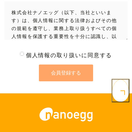
株式会社ナノエッグ（以下、当社といいま
す）は、個人情報に関する法律およびその他
の規範を遵守し、業務上取り扱うすべての個
人情報を保護する重要性を十分に認識し、以
下のとおり取り組みに努めます。

個人情報の取り扱いに同意する
1．個人情報の利用目的

当社は、ナノエッグオンラインショップ
会員登録する
（BtoB）（以下、ショップといいます。）に
おける利用者よりお預かりした、本人を識別
しうる情報（以下「個人情報」といいます）
について、次の目的のために利用させていた
だきます。

  1．新商品等、割引セール情報のご案内等の
ダイレクトメール（電子メールを含む）の発