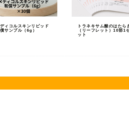
ディコルスキンリピッド
トラネキサム酸のはたら
償サンプル（6g）
（リーフレット）10部1
ット
ナノエッグとは
製品紹介
試薬一覧
辞書コンテンツ
クリニックリスト
化粧品原料販売事業