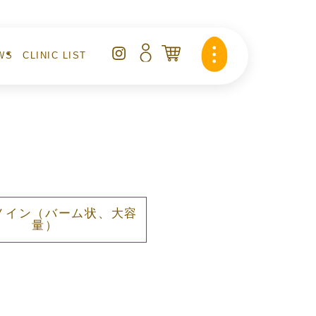
WS
CLINIC LIST
らせ
クリニックリスト
ノイン
（バーム状、大容
量）